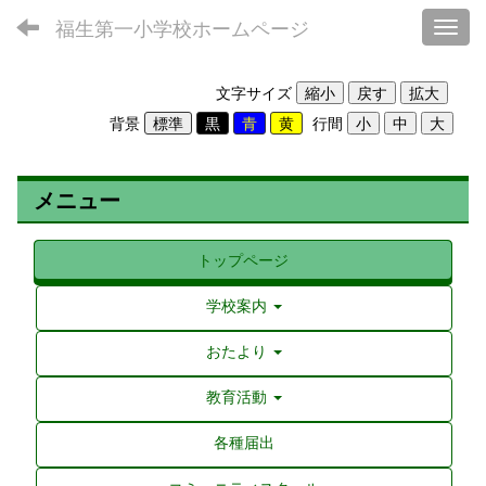
福生第一小学校ホームページ
Toggl
文字サイズ
背景
行間
メニュー
トップページ
学校案内
おたより
教育活動
各種届出