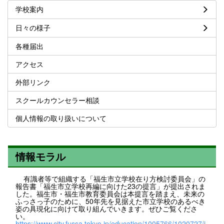
学校案内
日々の様子
各種届出
アクセス
外部リンク
スクールカウンセラー相談
個人情報の取り扱いについて
情報モラル
有識者等で組織する「福生市立学校在り方検討委員会」の
報告書「福生市立学校再編に向けた23の提言」が提出されま
した。福生市・福生市教育委員会は本提言を踏まえ、未来の
ふっさっ子のために、50年先を見据えた市立学校のあるべき
姿の具現化に向けて取り組んでいきます。ぜひご覧くださ
い。
https://www.city.fussa.tokyo.jp/education/1005766/1020727/i