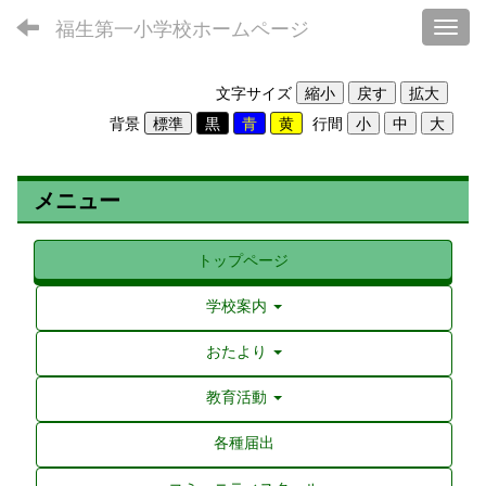
福生第一小学校ホームページ
Toggl
文字サイズ
背景
行間
メニュー
トップページ
学校案内
おたより
教育活動
各種届出