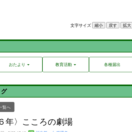
文字サイズ
おたより
教育活動
各種届出
ログ
一覧へ
６年〉こころの劇場