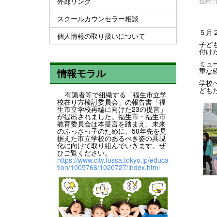
外部リンク
投稿日時
スクールカウンセラー相談
５月
個人情報の取り扱いについて
子ど
付け
ミュ
重な
情報モラル
学校
ども
有識者等で組織する「福生市立学
校在り方検討委員会」の報告書「福
生市立学校再編に向けた23の提言」
が提出されました。福生市・福生市
教育委員会は本提言を踏まえ、未来
のふっさっ子のために、50年先を見
据えた市立学校のあるべき姿の具現
化に向けて取り組んでいきます。ぜ
ひご覧ください。
https://www.city.fussa.tokyo.jp/educa
tion/1005766/1020727/index.html