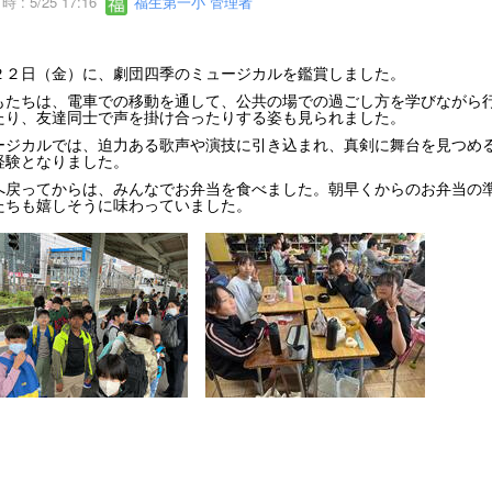
 : 5/25 17:16
福生第一小 管理者
２２日（金）に、劇団四季のミュージカルを鑑賞しました。
もたちは、電車での移動を通して、公共の場での過ごし方を学びながら
たり、友達同士で声を掛け合ったりする姿も見られました。
ージカルでは、迫力ある歌声や演技に引き込まれ、真剣に舞台を見つめ
経験となりました。
へ戻ってからは、みんなでお弁当を食べました。朝早くからのお弁当の
たちも嬉しそうに味わっていました。