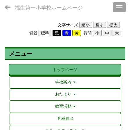
福生第一小学校ホームページ
Toggl
文字サイズ
背景
行間
メニュー
トップページ
学校案内
おたより
教育活動
各種届出