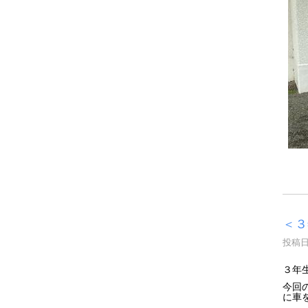
＜３
投稿日時
３年
今回
に車