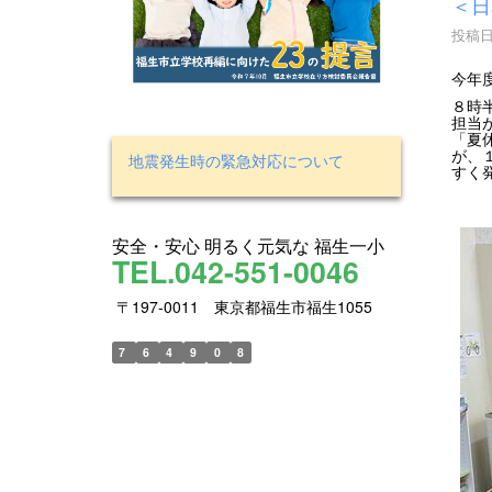
＜日
投稿日時
今年
８時
担当
「夏
が、
地震発生時の緊急対応について
すく
安全・安心 明るく元気な 福生一小
TEL.042-551-0046
〒197-0011 東京都福生市福生1055
7
6
4
9
0
8