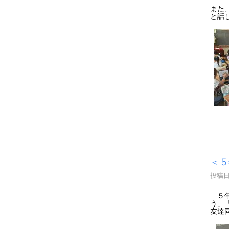
また
と話
＜５
投稿日時
５年
う」
友達