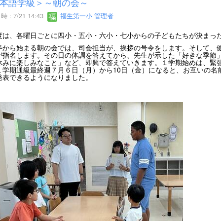
本語学級＞～朝の会～
 : 7/21 14:43
福生第一小 管理者
度は、各曜日ごとに四小・五小・六小・七小からの子どもたちが決まっ
半から始まる朝の会では、司会担当が、挨拶の号令をします。そして、
が指名します。その日の体調を答えてから、先生が示した「好きな季節
休みに楽しみなこと」など、即興で答えていきます。１学期始めは、緊
１学期通級最終週７月６日（月）から10日（金）になると、お互いの名
発表できるようになりました。