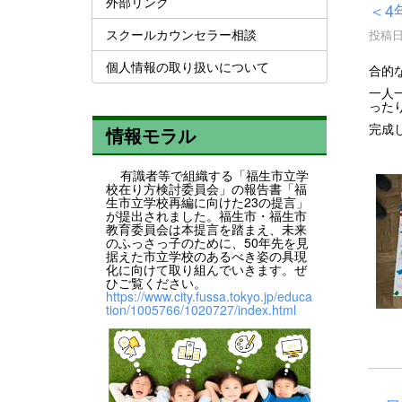
外部リンク
＜4
スクールカウンセラー相談
投稿日時
個人情報の取り扱いについて
合的
一人
った
完成
情報モラル
有識者等で組織する「福生市立学
校在り方検討委員会」の報告書「福
生市立学校再編に向けた23の提言」
が提出されました。福生市・福生市
教育委員会は本提言を踏まえ、未来
のふっさっ子のために、50年先を見
据えた市立学校のあるべき姿の具現
化に向けて取り組んでいきます。ぜ
ひご覧ください。
https://www.city.fussa.tokyo.jp/educa
tion/1005766/1020727/index.html