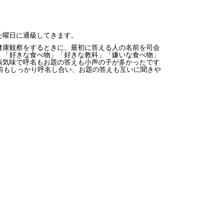
た曜日に通級してきます。
健康観察をするときに、最初に答える人の名前を司会
」「好きな食べ物」「好きな教科」「嫌いな食べ物」
張気味で呼名もお題の答えも小声の子が多かったです
前もしっかり呼名し合い、お題の答えも互いに聞きや