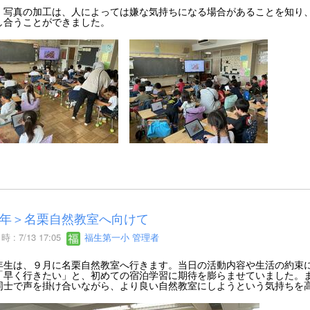
、写真の加工は、人によっては嫌な気持ちになる場合があることを知り
し合うことができました。
年＞名栗自然教室へ向けて
 : 7/13 17:05
福生第一小 管理者
生は、９月に名栗自然教室へ行きます。当日の活動内容や生活の約束に
「早く行きたい」と、初めての宿泊学習に期待を膨らませていました。
同士で声を掛け合いながら、より良い自然教室にしようという気持ちを