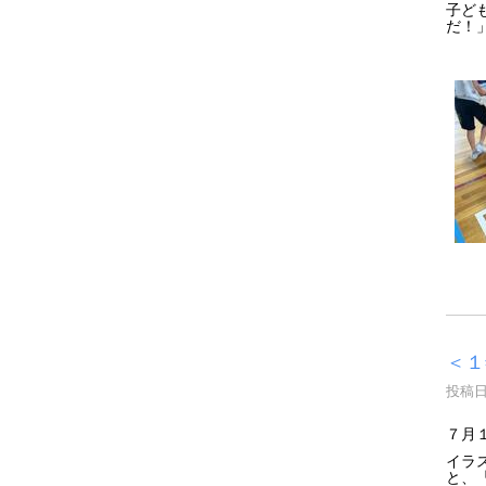
子ど
だ！
＜１
投稿日時
７月
イラ
と、