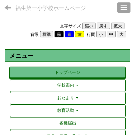
福生第一小学校ホームページ
Toggl
文字サイズ
背景
行間
メニュー
トップページ
学校案内
おたより
教育活動
各種届出