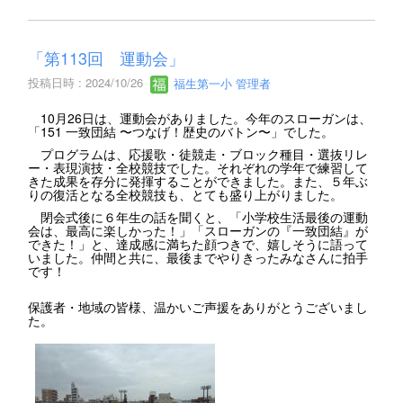
「第113回 運動会」
投稿日時 : 2024/10/26
福生第一小 管理者
10月26日は、運動会がありました。今年のスローガンは、
「151 一致団結 〜つなげ！歴史のバトン〜」でした。
プログラムは、応援歌・徒競走・ブロック種目・選抜リレ
ー・表現演技・全校競技でした。それぞれの学年で練習して
きた成果を存分に発揮することができました。また、５年ぶ
りの復活となる全校競技も、とても盛り上がりました。
閉会式後に６年生の話を聞くと、「小学校生活最後の運動
会は、最高に楽しかった！」「スローガンの『一致団結』が
できた！」と、達成感に満ちた顔つきで、嬉しそうに語って
いました。仲間と共に、最後までやりきったみなさんに拍手
です！
保護者・地域の皆様、温かいご声援をありがとうございまし
た。