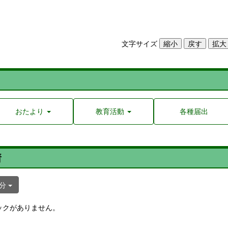
文字サイズ
おたより
教育活動
各種届出
着
日分
ックがありません。