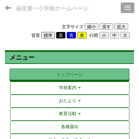
福生第一小学校ホームページ
Toggl
文字サイズ
背景
行間
メニュー
トップページ
学校案内
おたより
教育活動
各種届出