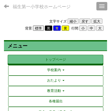
福生第一小学校ホームページ
Toggl
文字サイズ
背景
行間
メニュー
トップページ
学校案内
おたより
教育活動
各種届出