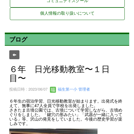
コミュニティスクール
個人情報の取り扱いについて
ブログ
６年 日光移動教室〜１日
目〜
投稿日時 : 2023/06/07
福生第一小 管理者
６年生の宿泊学習、日光移動教室が始まります。出発式を終
えて、無事に47人全員で学校を出発しました。
さきたま古墳公園では、古墳について学習しながら、古墳め
ぐりをしました。「鍵穴の形みたい」「武器が一緒に入って
いる」等、沢山の発見をしていました。今後の歴史学習が楽
しみです。