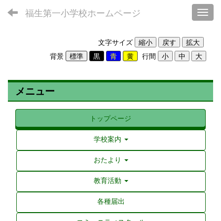
福生第一小学校ホームページ
Toggl
文字サイズ
背景
行間
メニュー
トップページ
学校案内
おたより
教育活動
各種届出