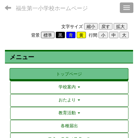
福生第一小学校ホームページ
Toggl
文字サイズ
背景
行間
メニュー
トップページ
学校案内
おたより
教育活動
各種届出