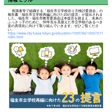
有識者等で組織する「福生市立学校在り方検討委員会」の
報告書「福生市立学校再編に向けた23の提言」が提出されま
した。福生市・福生市教育委員会は本提言を踏まえ、未来の
ふっさっ子のために、50年先を見据えた市立学校のあるべき
姿の具現化に向けて取り組んでいきます。ぜひご覧くださ
い。
https://www.city.fussa.tokyo.jp/education/1005766/1020727/i
ndex.html