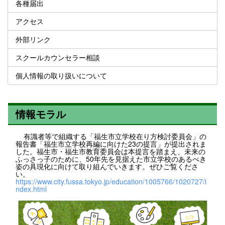
各種届出
アクセス
外部リンク
スクールカウンセラー相談
個人情報の取り扱いについて
情報モラル
有識者等で組織する「福生市立学校在り方検討委員会」の
報告書「福生市立学校再編に向けた23の提言」が提出されま
した。福生市・福生市教育委員会は本提言を踏まえ、未来の
ふっさっ子のために、50年先を見据えた市立学校のあるべき
姿の具現化に向けて取り組んでいきます。ぜひご覧くださ
い。
https://www.city.fussa.tokyo.jp/education/1005766/1020727/i
ndex.html