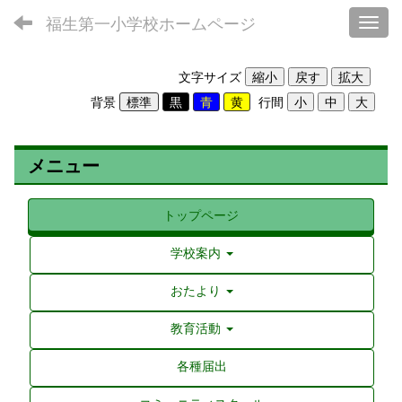
福生第一小学校ホームページ
Toggl
文字サイズ
背景
行間
メニュー
トップページ
学校案内
おたより
教育活動
各種届出