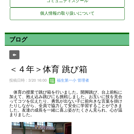
コミュニティスクール
個人情報の取り扱いについて
ブログ
＜４年＞体育 跳び箱
投稿日時 : 3/20 16:00
福生第一小 管理者
体育の授業で跳び箱を行いました。開脚跳び、台上前転に
加えて、抱え込み跳びにも挑戦しました。お互いに技を見合
ってコツを伝えたり、勇気が出ない子に前向きな言葉を掛け
たりしながら、全員で協力して安全に学習することができま
した。友達の成長を一緒に喜ぶ姿がたくさん見られ、心が温
まりました。