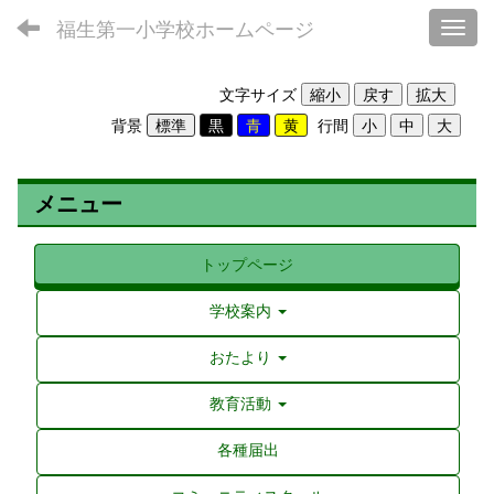
福生第一小学校ホームページ
Toggl
文字サイズ
背景
行間
メニュー
トップページ
学校案内
おたより
教育活動
各種届出