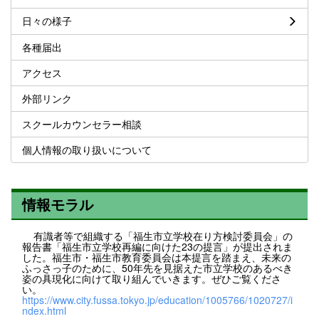
日々の様子
各種届出
アクセス
外部リンク
スクールカウンセラー相談
個人情報の取り扱いについて
情報モラル
有識者等で組織する「福生市立学校在り方検討委員会」の
報告書「福生市立学校再編に向けた23の提言」が提出されま
した。福生市・福生市教育委員会は本提言を踏まえ、未来の
ふっさっ子のために、50年先を見据えた市立学校のあるべき
姿の具現化に向けて取り組んでいきます。ぜひご覧くださ
い。
https://www.city.fussa.tokyo.jp/education/1005766/1020727/i
ndex.html