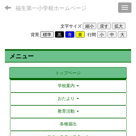
福生第一小学校ホームページ
Toggl
文字サイズ
背景
行間
メニュー
トップページ
学校案内
おたより
教育活動
各種届出