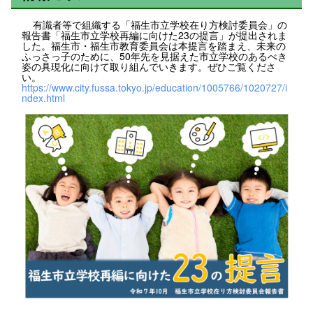
有識者等で組織する「福生市立学校在り方検討委員会」の
報告書「福生市立学校再編に向けた23の提言」が提出されま
した。福生市・福生市教育委員会は本提言を踏まえ、未来の
ふっさっ子のために、50年先を見据えた市立学校のあるべき
姿の具現化に向けて取り組んでいきます。ぜひご覧くださ
い。
https://www.city.fussa.tokyo.jp/education/1005766/1020727/i
ndex.html