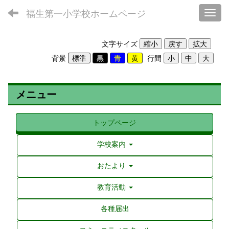
福生第一小学校ホームページ
Toggl
文字サイズ
背景
行間
メニュー
トップページ
学校案内
おたより
教育活動
各種届出