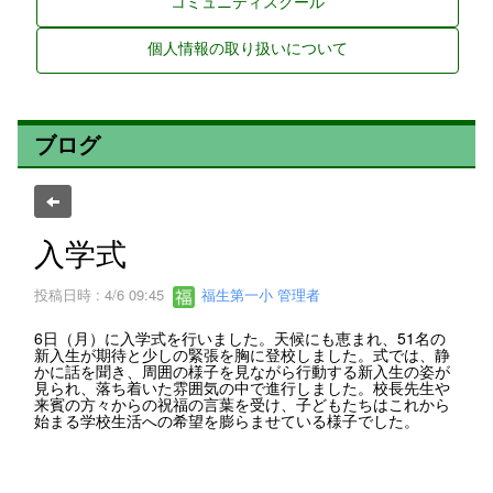
コミュニティスクール
個人情報の取り扱いについて
ブログ
入学式
投稿日時 : 4/6 09:45
福生第一小 管理者
6日（月）に入学式を行いました。天候にも恵まれ、51名の
新入生が期待と少しの緊張を胸に登校しました。式では、静
かに話を聞き、周囲の様子を見ながら行動する新入生の姿が
見られ、落ち着いた雰囲気の中で進行しました。校長先生や
来賓の方々からの祝福の言葉を受け、子どもたちはこれから
始まる学校生活への希望を膨らませている様子でした。