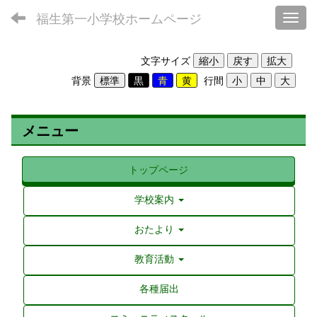
福生第一小学校ホームページ
Toggl
文字サイズ
背景
行間
メニュー
トップページ
学校案内
おたより
教育活動
各種届出