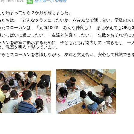
 : 6/8 14:20
福生第一小 管理者
期が始まってから２か月が経ちました。
もたちは、「どんなクラスにしたいか」をみんなで話し合い、学級のス
ったスローガンは、「元気100％ みんな仲良し！ まちがえてもOKな
気いっぱいに過ごしたい」「友達と仲良くしたい」「失敗をおそれずに
ーガンを教室に掲示するために、子どもたちは協力して下書きをし、一
は、教室を明るく彩っています。
からもスローガンを意識しながら、友達と支え合い、安心して挑戦でき