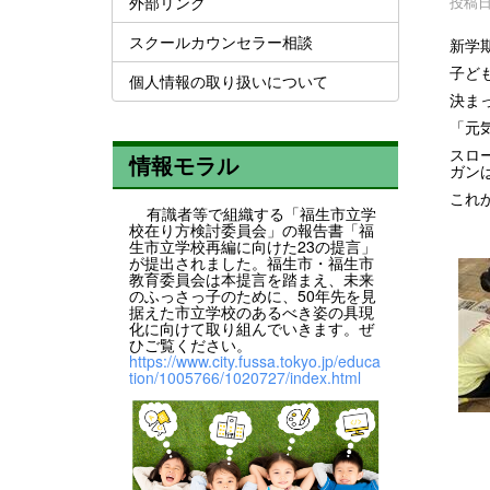
外部リンク
投稿日時
スクールカウンセラー相談
新学
子ど
個人情報の取り扱いについて
決ま
「元
スロ
情報モラル
ガン
これ
有識者等で組織する「福生市立学
校在り方検討委員会」の報告書「福
生市立学校再編に向けた23の提言」
が提出されました。福生市・福生市
教育委員会は本提言を踏まえ、未来
のふっさっ子のために、50年先を見
据えた市立学校のあるべき姿の具現
化に向けて取り組んでいきます。ぜ
ひご覧ください。
https://www.city.fussa.tokyo.jp/educa
tion/1005766/1020727/index.html