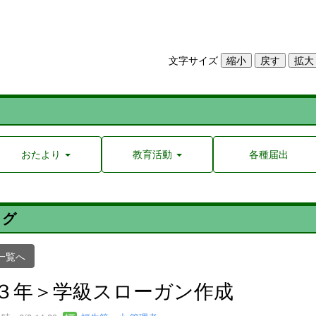
文字サイズ
おたより
教育活動
各種届出
ログ
一覧へ
３年＞学級スローガン作成