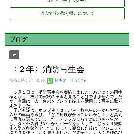
コミュニティスクール
個人情報の取り扱いについて
ブログ
〈２年〉消防写生会
投稿日時 : 5/1 16:30
福生第一小 管理者
５月１日に、消防写生会を実施しました。あいにくの雨模
様となり、校庭で実物の車両を見ることはできませんでした
が、今回は一人一台のタブレット端末を活用して写生に取り
組みました。
子ども達は、ポンプ車・はしご車・救急車の中からお気に
入りの車両を選び、「どの角度がかっこいいかな？」と真剣
に写真を選んでいました。デジタルならではの良さを生か
し、タイヤの質感や細かなパーツを拡大して、じっくり観察
する姿が印象的でした。じっくり観察した後は、クレヨンと
絵の具を使い、絵を描きました。どの子も、大きくのびのび