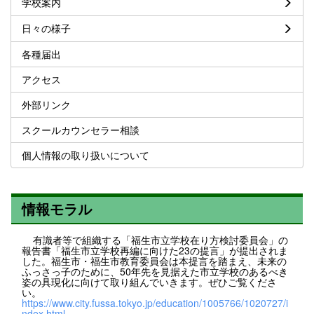
学校案内
日々の様子
各種届出
アクセス
外部リンク
スクールカウンセラー相談
個人情報の取り扱いについて
情報モラル
有識者等で組織する「福生市立学校在り方検討委員会」の
報告書「福生市立学校再編に向けた23の提言」が提出されま
した。福生市・福生市教育委員会は本提言を踏まえ、未来の
ふっさっ子のために、50年先を見据えた市立学校のあるべき
姿の具現化に向けて取り組んでいきます。ぜひご覧くださ
い。
https://www.city.fussa.tokyo.jp/education/1005766/1020727/i
ndex.html