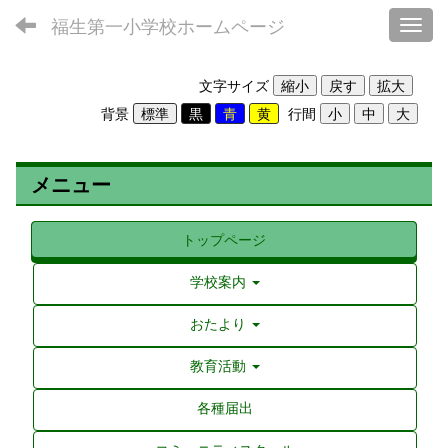
福生第一小学校ホームページ
Toggl
文字サイズ
背景
行間
メニュー
トップページ
学校案内
おたより
教育活動
各種届出