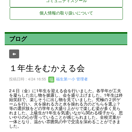
コミュニティスクール
個人情報の取り扱いについて
ブログ
１年生をむかえる会
投稿日時 : 4/24 16:55
福生第一小 管理者
2４日（金）に1年生を迎える会を行いました。各学年が工夫
を凝らした出し物を披露し、会を盛り上げました。1年生は終
始笑顔で、楽しそうに出し物を見ていました。究極の２択ゲ
ームを行い、火を操れる力と水を操れる力のどちらを選ぶ？
等の選択肢をどの学年も大盛り上がりで楽しむ姿が多く見ら
れました。上級生が1年生を気遣いながら関わる様子から、思
いやりの心が育っていることが感じられました。全校児童が
一体となり、温かい雰囲気の中で交流を深めることができま
した。