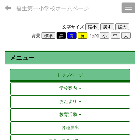
福生第一小学校ホームページ
Toggl
文字サイズ
背景
行間
メニュー
トップページ
学校案内
おたより
教育活動
各種届出