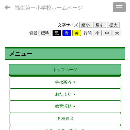
福生第一小学校ホームページ
Toggl
文字サイズ
背景
行間
メニュー
トップページ
学校案内
おたより
教育活動
各種届出