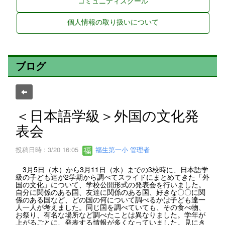
コミュニティスクール
個人情報の取り扱いについて
ブログ
＜日本語学級＞外国の文化発
表会
投稿日時 : 3/20 16:05
福生第一小 管理者
3月5日（木）から3月11日（水）までの3校時に、日本語学
級の子ども達が2学期から調べてスライドにまとめてきた「外
国の文化」について、学校公開形式の発表会を行いました。
自分に関係のある国、友達に関係のある国、好きな〇〇に関
係のある国など、どの国の何について調べるかは子ども達一
人一人が考えました。同じ国を調べていても、その食べ物、
お祭り、有名な場所など調べたことは異なりました。学年が
上がるごとに、発表する情報が多くなっていました。見にき