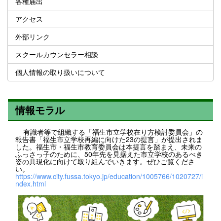
各種届出
アクセス
外部リンク
スクールカウンセラー相談
個人情報の取り扱いについて
情報モラル
有識者等で組織する「福生市立学校在り方検討委員会」の
報告書「福生市立学校再編に向けた23の提言」が提出されま
した。福生市・福生市教育委員会は本提言を踏まえ、未来の
ふっさっ子のために、50年先を見据えた市立学校のあるべき
姿の具現化に向けて取り組んでいきます。ぜひご覧くださ
い。
https://www.city.fussa.tokyo.jp/education/1005766/1020727/i
ndex.html