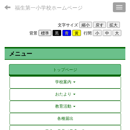
福生第一小学校ホームページ
Toggl
文字サイズ
背景
行間
メニュー
トップページ
学校案内
おたより
教育活動
各種届出