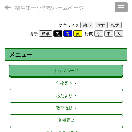
福生第一小学校ホームページ
Toggl
文字サイズ
背景
行間
メニュー
トップページ
学校案内
おたより
教育活動
各種届出