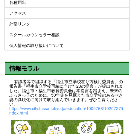
各種届出
アクセス
外部リンク
スクールカウンセラー相談
個人情報の取り扱いについて
情報モラル
有識者等で組織する「福生市立学校在り方検討委員会」の
報告書「福生市立学校再編に向けた23の提言」が提出されま
した。福生市・福生市教育委員会は本提言を踏まえ、未来の
ふっさっ子のために、50年先を見据えた市立学校のあるべき
姿の具現化に向けて取り組んでいきます。ぜひご覧くださ
い。
https://www.city.fussa.tokyo.jp/education/1005766/1020727/i
ndex.html