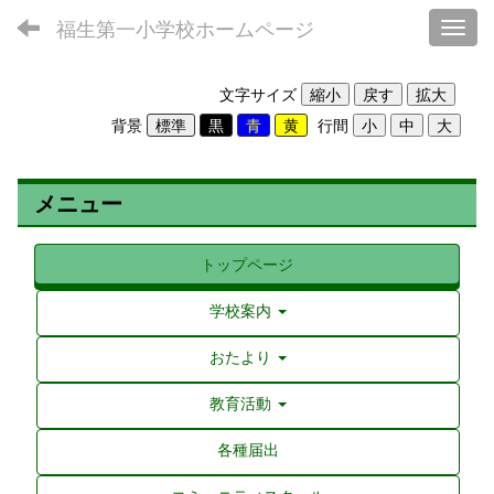
福生第一小学校ホームページ
Toggl
文字サイズ
背景
行間
メニュー
トップページ
学校案内
おたより
教育活動
各種届出