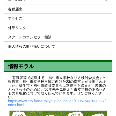
各種届出
アクセス
外部リンク
スクールカウンセラー相談
個人情報の取り扱いについて
情報モラル
有識者等で組織する「福生市立学校在り方検討委員会」の
報告書「福生市立学校再編に向けた23の提言」が提出されま
した。福生市・福生市教育委員会は本提言を踏まえ、未来の
ふっさっ子のために、50年先を見据えた市立学校のあるべき
姿の具現化に向けて取り組んでいきます。ぜひご覧くださ
い。
https://www.city.fussa.tokyo.jp/education/1005766/1020727/i
ndex.html