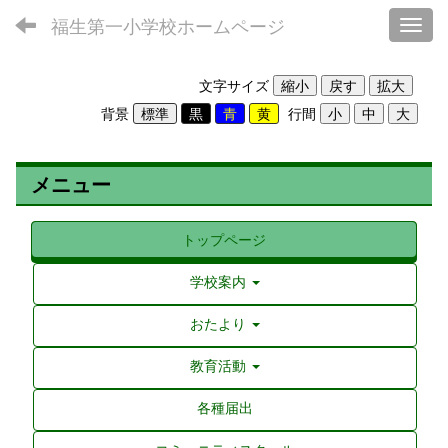
福生第一小学校ホームページ
Toggl
文字サイズ
背景
行間
メニュー
トップページ
学校案内
おたより
教育活動
各種届出