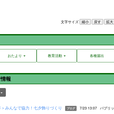
文字サイズ
おたより
教育活動
各種届出
着情報
件
年＞みんなで協力！七夕飾りづくり
7/23 13:07
パブリ
ブログ