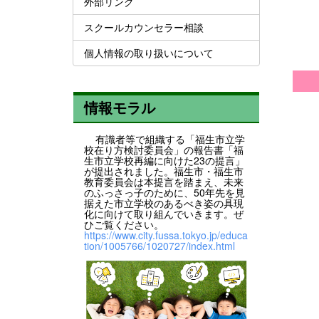
外部リンク
スクールカウンセラー相談
個人情報の取り扱いについて
情報モラル
有識者等で組織する「福生市立学
校在り方検討委員会」の報告書「福
生市立学校再編に向けた23の提言」
が提出されました。福生市・福生市
教育委員会は本提言を踏まえ、未来
のふっさっ子のために、50年先を見
据えた市立学校のあるべき姿の具現
化に向けて取り組んでいきます。ぜ
ひご覧ください。
https://www.city.fussa.tokyo.jp/educa
tion/1005766/1020727/index.html