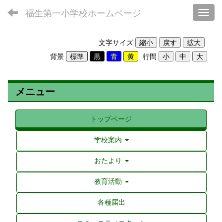
福生第一小学校ホームページ
Toggl
文字サイズ
背景
行間
メニュー
トップページ
学校案内
おたより
教育活動
各種届出