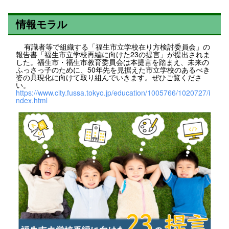
情報モラル
有識者等で組織する「福生市立学校在り方検討委員会」の
報告書「福生市立学校再編に向けた23の提言」が提出されま
した。福生市・福生市教育委員会は本提言を踏まえ、未来の
ふっさっ子のために、50年先を見据えた市立学校のあるべき
姿の具現化に向けて取り組んでいきます。ぜひご覧くださ
い。
https://www.city.fussa.tokyo.jp/education/1005766/1020727/i
ndex.html