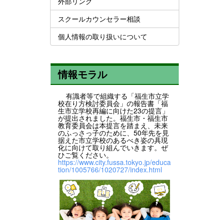
外部リンク
スクールカウンセラー相談
個人情報の取り扱いについて
情報モラル
有識者等で組織する「福生市立学
校在り方検討委員会」の報告書「福
生市立学校再編に向けた23の提言」
が提出されました。福生市・福生市
教育委員会は本提言を踏まえ、未来
のふっさっ子のために、50年先を見
据えた市立学校のあるべき姿の具現
化に向けて取り組んでいきます。ぜ
ひご覧ください。
https://www.city.fussa.tokyo.jp/educa
tion/1005766/1020727/index.html