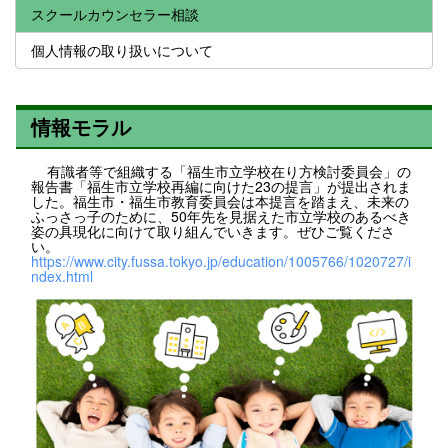
スクールカウンセラー相談
個人情報の取り扱いについて
情報モラル
有識者等で組織する「福生市立学校在り方検討委員会」の
報告書「福生市立学校再編に向けた23の提言」が提出されま
した。福生市・福生市教育委員会は本提言を踏まえ、未来の
ふっさっ子のために、50年先を見据えた市立学校のあるべき
姿の具現化に向けて取り組んでいきます。ぜひご覧くださ
い。
https://www.city.fussa.tokyo.jp/education/1005766/1020727/i
ndex.html