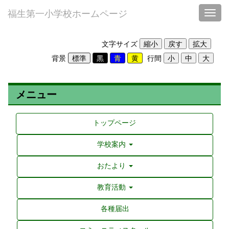
福生第一小学校ホームページ
Toggl
文字サイズ
背景
行間
メニュー
トップページ
学校案内
おたより
教育活動
各種届出