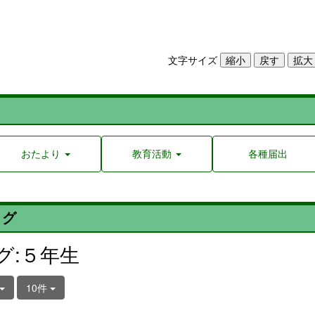
文字サイズ
おたより
教育活動
各種届出
ログ
グ:５年生
10件