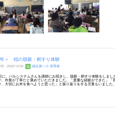
年＞ 稲の脱穀・籾すり体験
 : 2025/10/30
福生第一小 管理者
日に、パルシステムさんを講師にお招きし、脱穀・籾すり体験をしまし
が、作業が丁寧だと褒めていただきました。「貴重な経験ができた」「
り、大切にお米を食べようと思った」と振り返りをする児童もいました