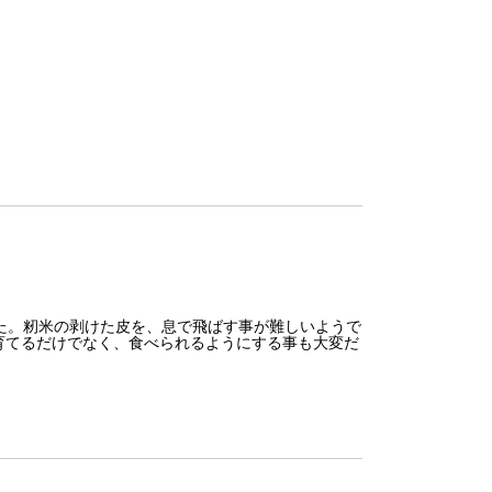
た。籾米の剥けた皮を、息で飛ばす事が難しいようで
育てるだけでなく、食べられるようにする事も大変だ
。