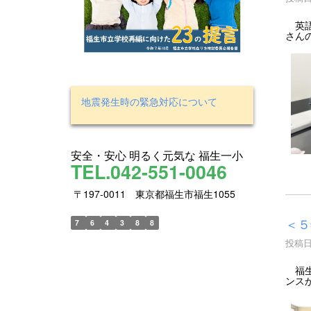
英語
さん
地震発生時の緊急対応について
安全・安心 明るく元気な 福生一小
TEL.042-551-0046
〒197-0011 東京都福生市福生1055
＜５
7
6
4
3
8
8
投稿日時
福生
ンス