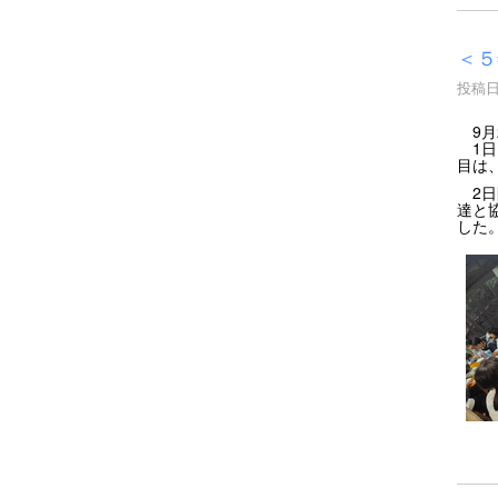
＜
投稿日時
9月
1日
目は
2日
達と
した