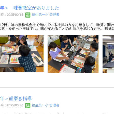
年＞ 味覚教室がありました
 : 2025/09/15
福生第一小 管理者
12日に味の素株式会社で働いている社員の方をお招きして、味覚に関
の素」を使った実験では、味が変わることの面白さを感じながら、味覚
年＞歯磨き指導
 : 2025/06/30
福生第一小 管理者