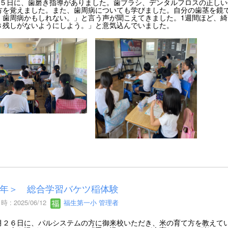
５日に、歯磨き指導がありました。歯ブラシ、デンタルフロスの正しい
方を覚えました。また、歯周病についても学びました。自分の歯茎を鏡
、歯周病かもしれない。」と言う声が聞こえてきました。1週間ほど、
き残しがないようにしよう。」と意気込んでいました。
年＞ 総合学習バケツ稲体験
 : 2025/06/12
福生第一小 管理者
２６日に、パルシステムの方に御来校いただき、米の育て方を教えてい