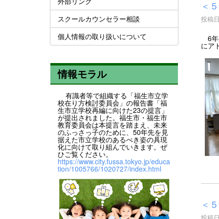
外部リンク
＜５
スクールカウンセラー相談
投稿日時
個人情報の取り扱いについて
6年
にア
情報モラル
有識者等で組織する「福生市立学
校在り方検討委員会」の報告書「福
生市立学校再編に向けた23の提言」
が提出されました。福生市・福生市
教育委員会は本提言を踏まえ、未来
のふっさっ子のために、50年先を見
据えた市立学校のあるべき姿の具現
化に向けて取り組んでいきます。ぜ
ひご覧ください。
https://www.city.fussa.tokyo.jp/educa
tion/1005766/1020727/index.html
＜５
投稿日時