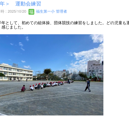
年＞ 運動会練習
 : 2025/10/20
福生第一小 管理者
年として、初めての組体操、団体競技の練習をしました。どの児童も運
く感じました。