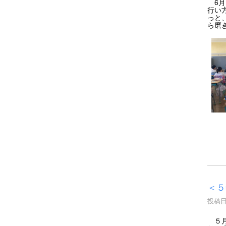
6月
行い
っと
ら磨
＜５
投稿日時
５月