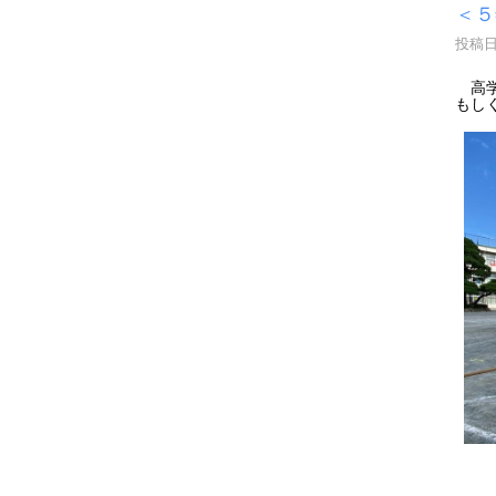
＜５
投稿日時
高学
もし