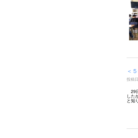
＜５
投稿日時
29
した
と知