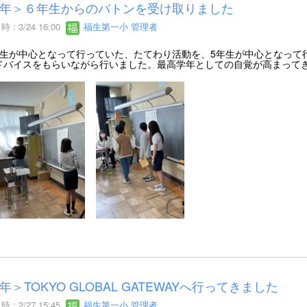
年＞６年生からのバトンを受け取りました
 : 3/24 16:00
福生第一小 管理者
生が中心となって行っていた、たてわり活動を、5年生が中心となって
ドバイスをもらいながら行いました。最高学年としての自覚が高まって
年＞TOKYO GLOBAL GATEWAYへ行ってきました
 : 2/27 15:45
福生第一小 管理者