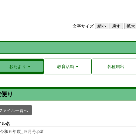
文字サイズ
おたより
教育活動
各種届出
校便り
ファイル一覧へ
イル名
_令和６年度_９月号.pdf