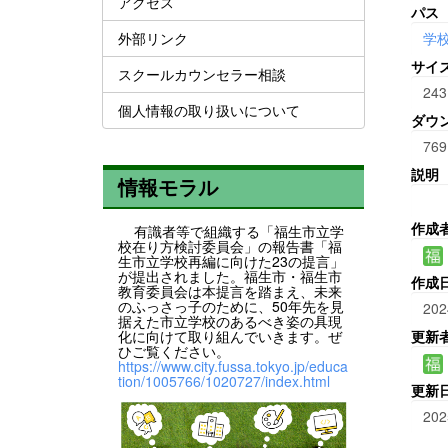
アクセス
パス
外部リンク
学
サイ
スクールカウンセラー相談
243
個人情報の取り扱いについて
ダウ
769
説明
情報モラル
作成
有識者等で組織する「福生市立学
校在り方検討委員会」の報告書「福
生市立学校再編に向けた23の提言」
が提出されました。福生市・福生市
作成
教育委員会は本提言を踏まえ、未来
のふっさっ子のために、50年先を見
202
据えた市立学校のあるべき姿の具現
化に向けて取り組んでいきます。ぜ
更新
ひご覧ください。
https://www.city.fussa.tokyo.jp/educa
tion/1005766/1020727/index.html
更新
202