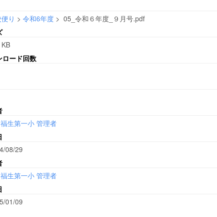
校便り
>
令和6年度
>
05_令和６年度_９月号.pdf
ズ
 KB
ンロード回数
者
福生第一小 管理者
日
4/08/29
者
福生第一小 管理者
日
5/01/09