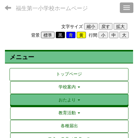
福生第一小学校ホームページ
Toggl
文字サイズ
背景
行間
メニュー
トップページ
学校案内
おたより
教育活動
各種届出