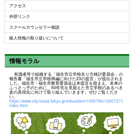
アクセス
外部リンク
スクールカウンセラー相談
個人情報の取り扱いについて
情報モラル
有識者等で組織する「福生市立学校在り方検討委員会」の
報告書「福生市立学校再編に向けた23の提言」が提出されま
した。福生市・福生市教育委員会は本提言を踏まえ、未来の
ふっさっ子のために、50年先を見据えた市立学校のあるべき
姿の具現化に向けて取り組んでいきます。ぜひご覧くださ
い。
https://www.city.fussa.tokyo.jp/education/1005766/1020727/i
ndex.html