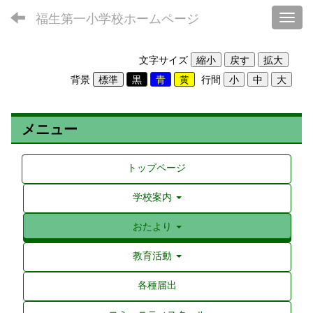
福生第一小学校ホームページ
Toggl
文字サイズ
背景
行間
メニュー
トップページ
学校案内
おたより
教育活動
各種届出