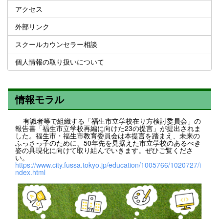
アクセス
外部リンク
スクールカウンセラー相談
個人情報の取り扱いについて
情報モラル
有識者等で組織する「福生市立学校在り方検討委員会」の
報告書「福生市立学校再編に向けた23の提言」が提出されま
した。福生市・福生市教育委員会は本提言を踏まえ、未来の
ふっさっ子のために、50年先を見据えた市立学校のあるべき
姿の具現化に向けて取り組んでいきます。ぜひご覧くださ
い。
https://www.city.fussa.tokyo.jp/education/1005766/1020727/i
ndex.html