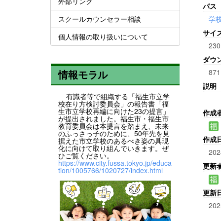
外部リンク
パス
スクールカウンセラー相談
学
サイ
個人情報の取り扱いについて
230
ダウ
871
情報モラル
説明
有識者等で組織する「福生市立学
校在り方検討委員会」の報告書「福
生市立学校再編に向けた23の提言」
作成
が提出されました。福生市・福生市
教育委員会は本提言を踏まえ、未来
のふっさっ子のために、50年先を見
作成
据えた市立学校のあるべき姿の具現
化に向けて取り組んでいきます。ぜ
202
ひご覧ください。
https://www.city.fussa.tokyo.jp/educa
更新
tion/1005766/1020727/index.html
更新
202