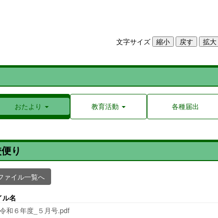
文字サイズ
おたより
教育活動
各種届出
校便り
ファイル一覧へ
イル名
_令和６年度_５月号.pdf