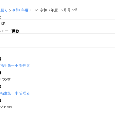
校便り
>
令和6年度
>
02_令和６年度_５月号.pdf
ズ
 KB
ンロード回数
者
福生第一小 管理者
日
4/05/01
者
福生第一小 管理者
日
5/01/09