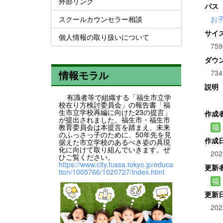
外部リンク
パス
スクールカウンセラー相談
お
サイ
個人情報の取り扱いについて
759
ダウ
734
情報モラル
説明
有識者等で組織する「福生市立学
校在り方検討委員会」の報告書「福
生市立学校再編に向けた23の提言」
作成
が提出されました。福生市・福生市
教育委員会は本提言を踏まえ、未来
のふっさっ子のために、50年先を見
作成
据えた市立学校のあるべき姿の具現
化に向けて取り組んでいきます。ぜ
202
ひご覧ください。
https://www.city.fussa.tokyo.jp/educa
更新
tion/1005766/1020727/index.html
更新
202