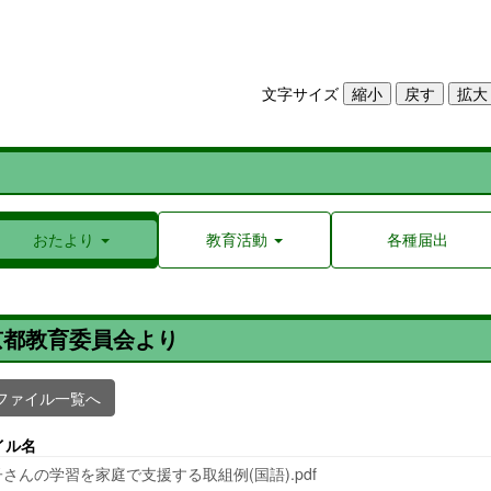
文字サイズ
おたより
教育活動
各種届出
京都教育委員会より
ファイル一覧へ
イル名
さんの学習を家庭で支援する取組例(国語).pdf