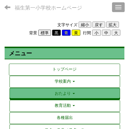
福生第一小学校ホームページ
Toggl
文字サイズ
背景
行間
メニュー
トップページ
学校案内
おたより
教育活動
各種届出