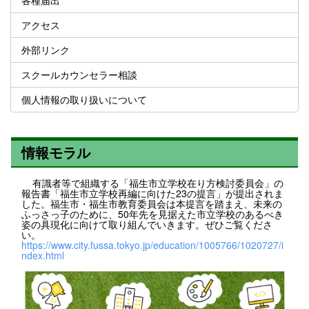
各種届出
アクセス
外部リンク
スクールカウンセラー相談
個人情報の取り扱いについて
情報モラル
有識者等で組織する「福生市立学校在り方検討委員会」の
報告書「福生市立学校再編に向けた23の提言」が提出されま
した。福生市・福生市教育委員会は本提言を踏まえ、未来の
ふっさっ子のために、50年先を見据えた市立学校のあるべき
姿の具現化に向けて取り組んでいきます。ぜひご覧くださ
い。
https://www.city.fussa.tokyo.jp/education/1005766/1020727/i
ndex.html