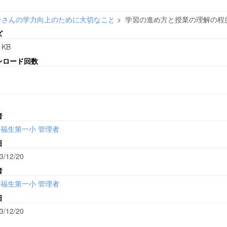
子さんの学力向上のために大切なこと
>
学習の進め方と授業の理解の程度と
ズ
 KB
ンロード回数
者
福生第一小 管理者
日
3/12/20
者
福生第一小 管理者
日
3/12/20