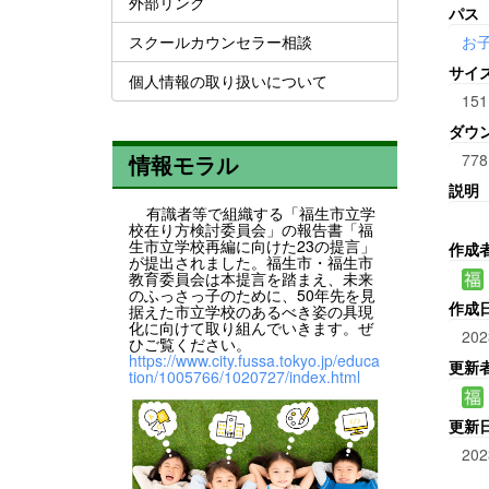
外部リンク
パス
スクールカウンセラー相談
お
サイ
個人情報の取り扱いについて
151
ダウ
778
情報モラル
説明
有識者等で組織する「福生市立学
校在り方検討委員会」の報告書「福
生市立学校再編に向けた23の提言」
作成
が提出されました。福生市・福生市
教育委員会は本提言を踏まえ、未来
のふっさっ子のために、50年先を見
作成
据えた市立学校のあるべき姿の具現
化に向けて取り組んでいきます。ぜ
202
ひご覧ください。
https://www.city.fussa.tokyo.jp/educa
更新
tion/1005766/1020727/index.html
更新
202