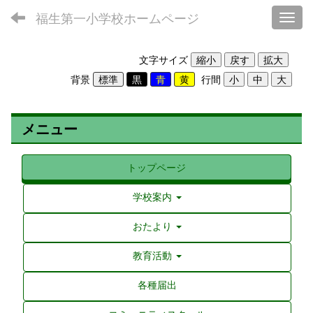
福生第一小学校ホームページ
Toggl
文字サイズ
背景
行間
メニュー
トップページ
学校案内
おたより
教育活動
各種届出