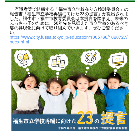
有識者等で組織する「福生市立学校在り方検討委員会」の
報告書「福生市立学校再編に向けた23の提言」が提出されま
した。福生市・福生市教育委員会は本提言を踏まえ、未来の
ふっさっ子のために、50年先を見据えた市立学校のあるべき
姿の具現化に向けて取り組んでいきます。ぜひご覧くださ
い。
https://www.city.fussa.tokyo.jp/education/1005766/1020727/i
ndex.html