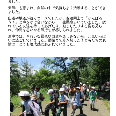
ました。
天気にも恵まれ、自然の中で気持ちよく活動することができ
ました。
山道や坂道が続くコースでしたが、友達同士で「がんばろ
う！」と声をかけ合いながら、一生懸命歩いていました。疲
れている友達を待ってあげたり、励ましたりする姿も見ら
れ、仲間を思いやる気持ちが感じられました。
途中では、きれいな景色や自然を楽しみながら、元気いっぱ
いに過ごしていました。最後まで歩き切った子どもたちの表
情は、とても達成感にあふれていました。