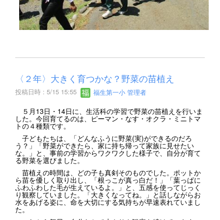
〈２年〉大きく育つかな？野菜の苗植え
投稿日時 : 5/15 15:55
福生第一小 管理者
５月13日・14日に、生活科の学習で野菜の苗植えを行いま
した。今回育てるのは、ピーマン・なす・オクラ・ミニトマ
トの４種類です。
子どもたちは、「どんなふうに野菜(実)ができるのだろ
う？」「野菜ができたら、家に持ち帰って家族に見せたい
な。」と、事前の学習からワクワクした様子で、自分が育て
る野菜を選びました。
苗植えの時間は、どの子も真剣そのものでした。ポットか
ら苗を優しく取り出し、「根っこが真っ白だ！」「葉っぱに
ふわふわした毛が生えているよ。」と、五感を使ってじっく
り観察していました。「大きくなってね。」と話しながらお
水をあげる姿に、命を大切にする気持ちが早速表れていまし
た。