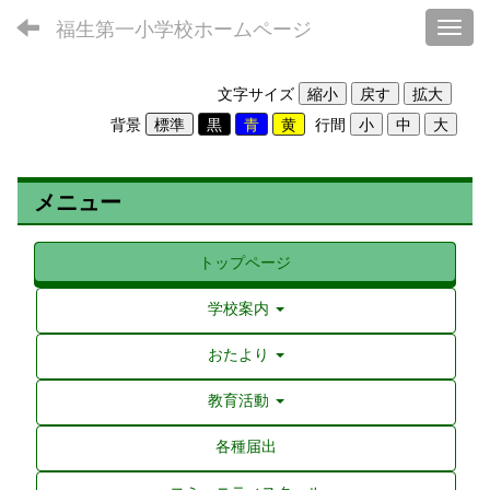
福生第一小学校ホームページ
Toggl
文字サイズ
背景
行間
メニュー
トップページ
学校案内
おたより
教育活動
各種届出