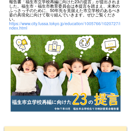
報告書「福生市立学校再編に向けた23の提言」が提出されま
した。福生市・福生市教育委員会は本提言を踏まえ、未来の
ふっさっ子のために、50年先を見据えた市立学校のあるべき
姿の具現化に向けて取り組んでいきます。ぜひご覧くださ
い。
https://www.city.fussa.tokyo.jp/education/1005766/1020727/i
ndex.html