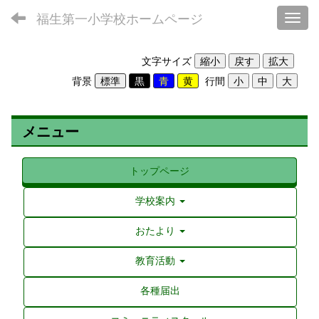
福生第一小学校ホームページ
Toggl
文字サイズ
背景
行間
メニュー
トップページ
学校案内
おたより
教育活動
各種届出