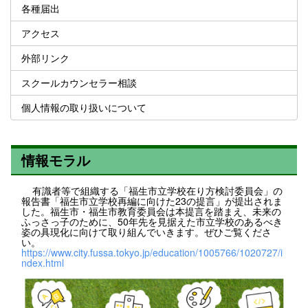
各種届出
アクセス
外部リンク
スクールカウンセラー相談
個人情報の取り扱いについて
情報モラル
有識者等で組織する「福生市立学校在り方検討委員会」の
報告書「福生市立学校再編に向けた23の提言」が提出されま
した。福生市・福生市教育委員会は本提言を踏まえ、未来の
ふっさっ子のために、50年先を見据えた市立学校のあるべき
姿の具現化に向けて取り組んでいきます。ぜひご覧くださ
い。
https://www.city.fussa.tokyo.jp/education/1005766/1020727/i
ndex.html