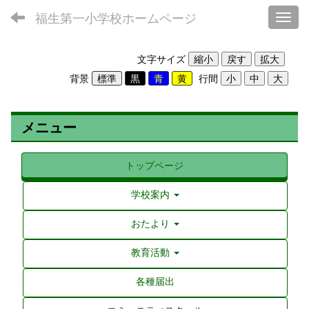
福生第一小学校ホームページ
Toggl
文字サイズ
背景
行間
メニュー
トップページ
学校案内
おたより
教育活動
各種届出