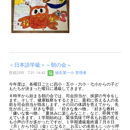
＜日本語学級＞～朝の会～
投稿日時 : 7/21 14:43
福生第一小 管理者
今年度は、各曜日ごとに四小・五小・六小・七小からの子ど
もたちが決まった曜日に通級してきます。
８時半から始まる朝の会では、司会担当が、挨拶の号令をし
ます。そして、健康観察をするときに、最初に答える人の名
前を司会担当が指名します。その日の体調を答えてから、先
生が示した「好きな季節」「好きな食べ物」「好きな教科」
「嫌いな食べ物」「夏休みに楽しみなこと」など、即興で答
えていきます。１学期始めは、緊張気味で呼名もお題の答え
も小声の子が多かったですが、１学期通級最終週７月６日
（月）から10日（金）になると、お互いの名前もしっかり呼