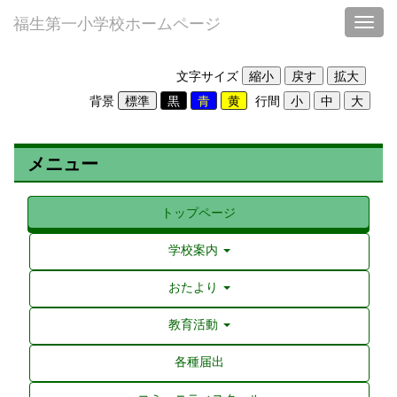
福生第一小学校ホームページ
Toggl
文字サイズ
背景
行間
メニュー
トップページ
学校案内
おたより
教育活動
各種届出