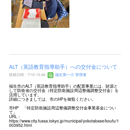
ALT（英語教育指導助手）への交付金について
投稿日時 : 7/10 13:46
福生第一小 管理者
福生市のALT（英語教育指導助手）の配置事業には、財源と
して防衛省の交付金（特定防衛施設周辺整備調整交付金）を
活用しています。
詳細につきましては、市のHPを御覧ください。
市HP 「特定防衛施設周辺整備調整交付金事業基金につい
て」
URL：
https://www.city.fussa.tokyo.jp/municipal/yokotabase/koufu/1
003952.html