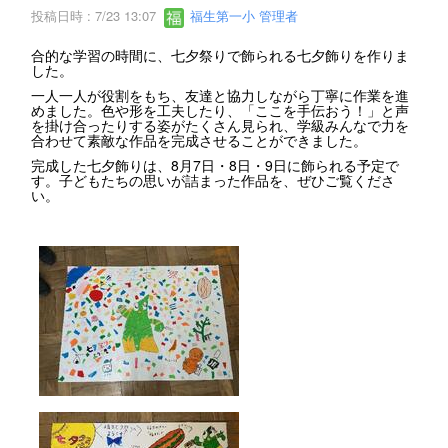
投稿日時 : 7/23 13:07
福生第一小 管理者
合的な学習の時間に、七夕祭りで飾られる七夕飾りを作りま
した。
一人一人が役割をもち、友達と協力しながら丁寧に作業を進
めました。色や形を工夫したり、「ここを手伝おう！」と声
を掛け合ったりする姿がたくさん見られ、学級みんなで力を
合わせて素敵な作品を完成させることができました。
完成した七夕飾りは、8月7日・8日・9日に飾られる予定で
す。子どもたちの思いが詰まった作品を、ぜひご覧くださ
い。