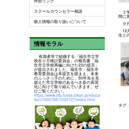
外部リンク
投稿日時
スクールカウンセラー相談
２学
間に
個人情報の取り扱いについて
９月
12
生と
情報モラル
有識者等で組織する「福生市立学
校在り方検討委員会」の報告書「福
生市立学校再編に向けた23の提言」
が提出されました。福生市・福生市
教育委員会は本提言を踏まえ、未来
のふっさっ子のために、50年先を見
据えた市立学校のあるべき姿の具現
化に向けて取り組んでいきます。ぜ
ひご覧ください。
https://www.city.fussa.tokyo.jp/educa
tion/1005766/1020727/index.html
タグ