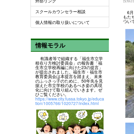
外部リンク
投稿日時
スクールカウンセラー相談
6月
もた
つい
個人情報の取り扱いについて
情報モラル
有識者等で組織する「福生市立学
校在り方検討委員会」の報告書「福
生市立学校再編に向けた23の提言」
が提出されました。福生市・福生市
教育委員会は本提言を踏まえ、未来
のふっさっ子のために、50年先を見
据えた市立学校のあるべき姿の具現
化に向けて取り組んでいきます。ぜ
ひご覧ください。
https://www.city.fussa.tokyo.jp/educa
tion/1005766/1020727/index.html