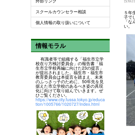
外部リンク
投稿日時
スクールカウンセラー相談
５年
子で
「な
個人情報の取り扱いについて
い。
情報モラル
有識者等で組織する「福生市立学
校在り方検討委員会」の報告書「福
生市立学校再編に向けた23の提言」
が提出されました。福生市・福生市
教育委員会は本提言を踏まえ、未来
のふっさっ子のために、50年先を見
据えた市立学校のあるべき姿の具現
化に向けて取り組んでいきます。ぜ
ひご覧ください。
https://www.city.fussa.tokyo.jp/educa
tion/1005766/1020727/index.html