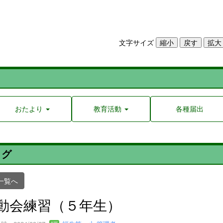
文字サイズ
おたより
教育活動
各種届出
ログ
一覧へ
動会練習（５年生）