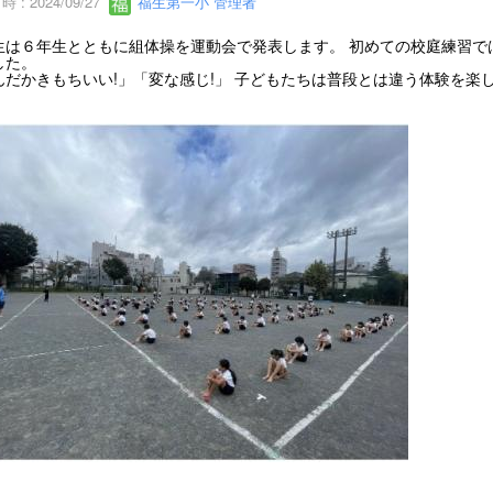
 : 2024/09/27
福生第一小 管理者
生は６年生とともに組体操を運動会で発表します。 初めての校庭練習で
した。
んだかきもちいい!」「変な感じ!」 子どもたちは普段とは違う体験を