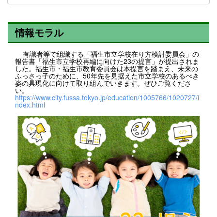
情報モラル
有識者等で組織する「福生市立学校在り方検討委員会」の
報告書「福生市立学校再編に向けた23の提言」が提出されま
した。福生市・福生市教育委員会は本提言を踏まえ、未来の
ふっさっ子のために、50年先を見据えた市立学校のあるべき
姿の具現化に向けて取り組んでいきます。ぜひご覧くださ
い。
https://www.city.fussa.tokyo.jp/education/1005766/1020727/i
ndex.html