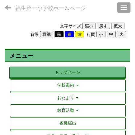
福生第一小学校ホームページ
Toggl
文字サイズ
背景
行間
メニュー
トップページ
学校案内
おたより
教育活動
各種届出