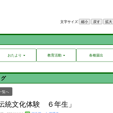
文字サイズ
おたより
教育活動
各種届出
ログ
一覧へ
伝統文化体験 ６年生」