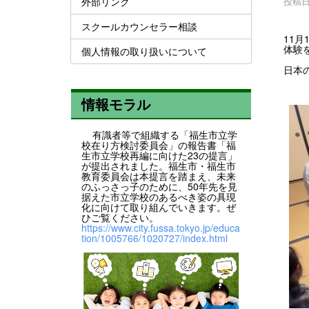
外部リンク
投稿日時
スクールカウンセラー相談
11
体験
個人情報の取り扱いについて
日本
情報モラル
有識者等で組織する「福生市立学
校在り方検討委員会」の報告書「福
生市立学校再編に向けた23の提言」
が提出されました。福生市・福生市
教育委員会は本提言を踏まえ、未来
のふっさっ子のために、50年先を見
据えた市立学校のあるべき姿の具現
化に向けて取り組んでいきます。ぜ
ひご覧ください。
https://www.city.fussa.tokyo.jp/educa
tion/1005766/1020727/index.html