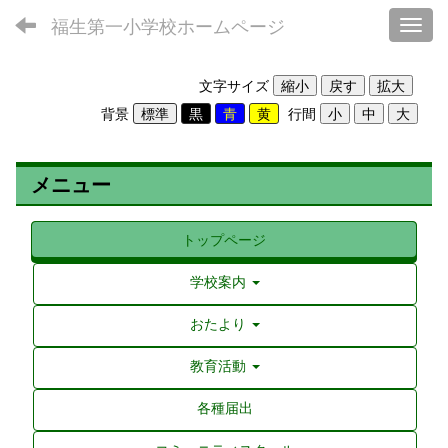
福生第一小学校ホームページ
Toggl
文字サイズ
背景
行間
メニュー
トップページ
学校案内
おたより
教育活動
各種届出