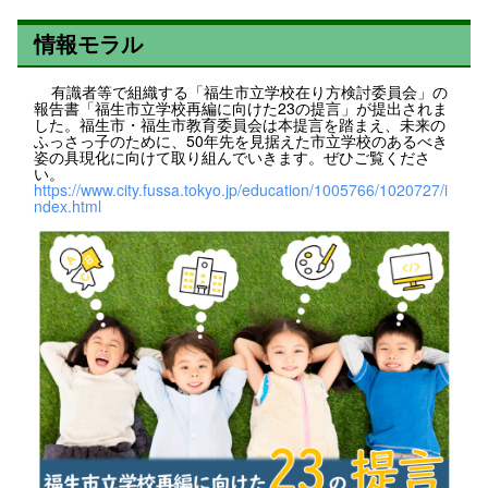
情報モラル
有識者等で組織する「福生市立学校在り方検討委員会」の
報告書「福生市立学校再編に向けた23の提言」が提出されま
した。福生市・福生市教育委員会は本提言を踏まえ、未来の
ふっさっ子のために、50年先を見据えた市立学校のあるべき
姿の具現化に向けて取り組んでいきます。ぜひご覧くださ
い。
https://www.city.fussa.tokyo.jp/education/1005766/1020727/i
ndex.html