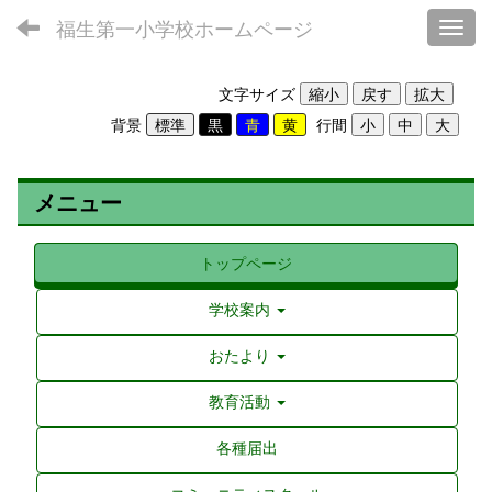
福生第一小学校ホームページ
Toggl
文字サイズ
背景
行間
メニュー
トップページ
学校案内
おたより
教育活動
各種届出