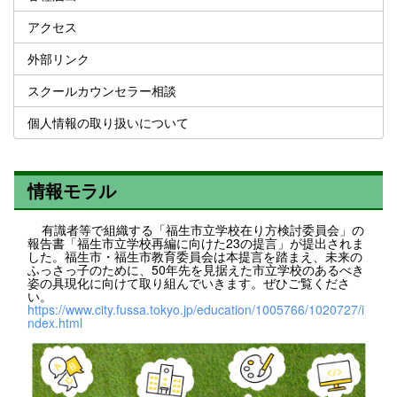
アクセス
外部リンク
スクールカウンセラー相談
個人情報の取り扱いについて
情報モラル
有識者等で組織する「福生市立学校在り方検討委員会」の
報告書「福生市立学校再編に向けた23の提言」が提出されま
した。福生市・福生市教育委員会は本提言を踏まえ、未来の
ふっさっ子のために、50年先を見据えた市立学校のあるべき
姿の具現化に向けて取り組んでいきます。ぜひご覧くださ
い。
https://www.city.fussa.tokyo.jp/education/1005766/1020727/i
ndex.html