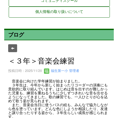
コミュニティスクール
個人情報の取り扱いについて
ブログ
＜３年＞音楽会練習
投稿日時 : 2025/11/20
福生第一小 管理者
音楽会に向けた学年練習が始まりました。
３年生は、今年から新しく始まったリコーダーの演奏にも
意欲的に取り組んでいます。はじめは音を出すのが難しかっ
た児童も、練習を重ねるうちに少しずつきれいな音を出せる
ようになってきました。歌の練習でも、一人ひとりが心を込
めて歌う姿が見られます。
また、音楽会当日に使うバスの絵も、みんなで協力しなが
ら色を塗っています。どんな色にしようか相談したり、友達
と譲り合ったりする姿から、３年生らしい成長が感じられま
す。