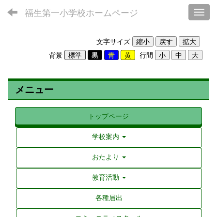
福生第一小学校ホームページ
Toggl
文字サイズ
背景
行間
メニュー
トップページ
学校案内
おたより
教育活動
各種届出