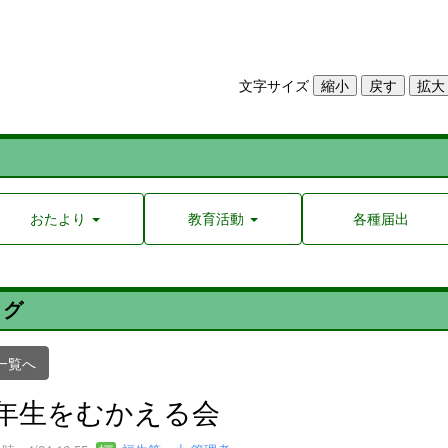
文字サイズ
おたより
教育活動
各種届出
ログ
一覧へ
年生をむかえる会