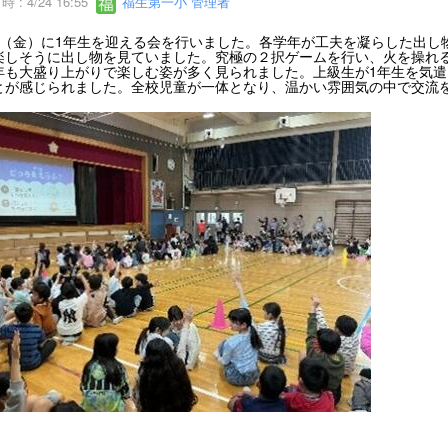
 : 4/24 16:55
福生第一小 管理者
日（金）に1年生を迎える会を行いました。各学年が工夫を凝らした出し
楽しそうに出し物を見ていました。究極の２択ゲームを行い、火を操れ
年も大盛り上がりで楽しむ姿が多く見られました。上級生が1年生を気
とが感じられました。全校児童が一体となり、温かい雰囲気の中で交流