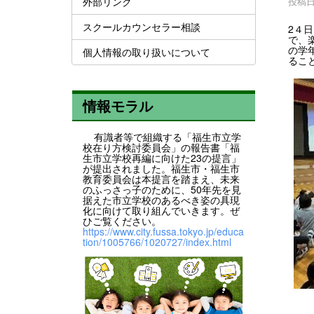
外部リンク
投稿日時
スクールカウンセラー相談
2４
で、
の学
個人情報の取り扱いについて
るこ
情報モラル
有識者等で組織する「福生市立学
校在り方検討委員会」の報告書「福
生市立学校再編に向けた23の提言」
が提出されました。福生市・福生市
教育委員会は本提言を踏まえ、未来
のふっさっ子のために、50年先を見
据えた市立学校のあるべき姿の具現
化に向けて取り組んでいきます。ぜ
ひご覧ください。
https://www.city.fussa.tokyo.jp/educa
tion/1005766/1020727/index.html